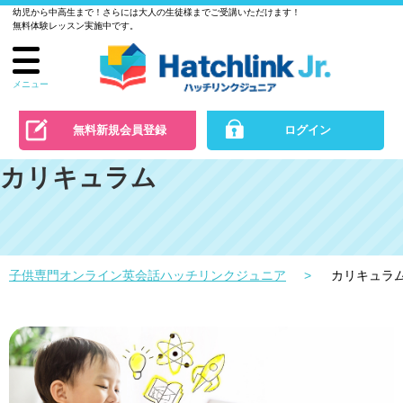
ス
幼児から中高生まで！さらには大人の生徒様までご受講いただけます！
ル
無料体験レッスン実施中です。
カ
で
イ
の
プ
お
メニュー
で
問
の
い
無料新規会員登録
ログイン
お
合
問
カリキュラム
わ
い
せ
合
わ
せ
子供専門オンライン英会話ハッチリンクジュニア
カリキュラ