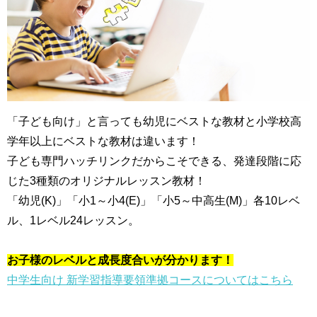
「子ども向け」と言っても幼児にベストな教材と小学校高
学年以上にベストな教材は違います！
子ども専門ハッチリンクだからこそできる、発達段階に応
じた3種類のオリジナルレッスン教材！
「幼児(K)」「小1～小4(E)」「小5～中高生(M)」各10レベ
ル、1レベル24レッスン。
お子様のレベルと成長度合いが分かります！
中学生向け 新学習指導要領準拠コースについてはこちら